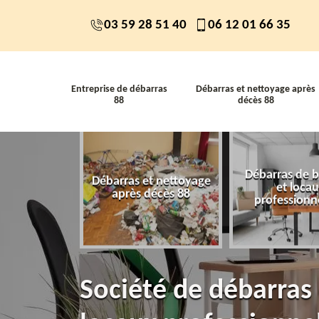
03 59 28 51 40
06 12 01 66 35
Entreprise de débarras
Débarras et nettoyage après
88
décès 88
Débarras de 
 de débarras
Débarras et nettoyage
et loca
88
après décès 88
professionn
Société de débarras