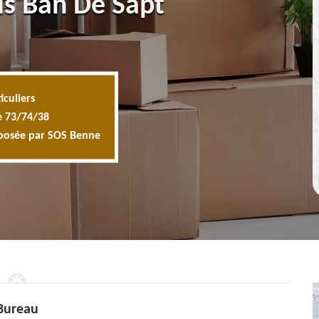
ls Ban De Sapt
iculiers
e 73/74/38
oposée par SOS Benne
Bureau