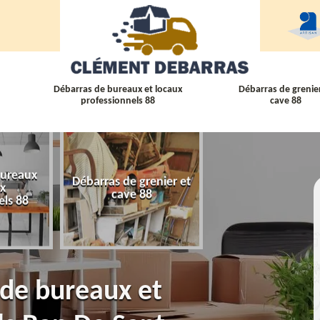
Débarras de bureaux et locaux
Débarras de grenier
professionnels 88
cave 88
bureaux
Débarras de grenier et
Débarras
ux
cave 88
d'appartement 
els 88
 de bureaux et