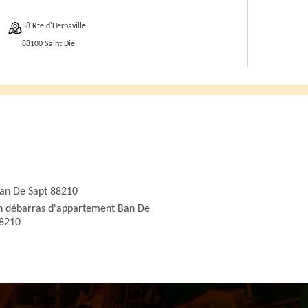
58 Rte d'Herbaville
88100 Saint Die
an De Sapt 88210
n débarras d'appartement Ban De
88210