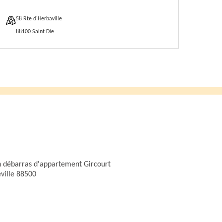
58 Rte d'Herbaville
88100 Saint Die
n débarras d'appartement Gircourt
eville 88500