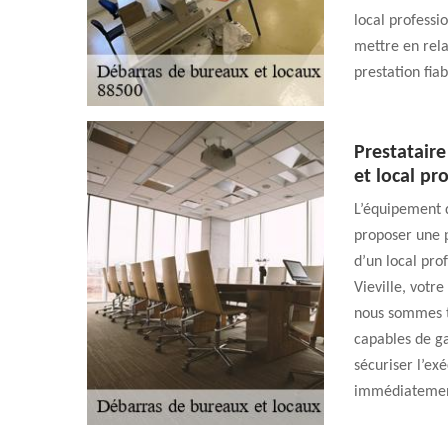
local professi
mettre en rel
prestation fiab
Prestatair
et local pr
L’équipement d
proposer une p
d’un local pro
Vieville, votr
nous sommes t
capables de ga
sécuriser l’ex
immédiatement