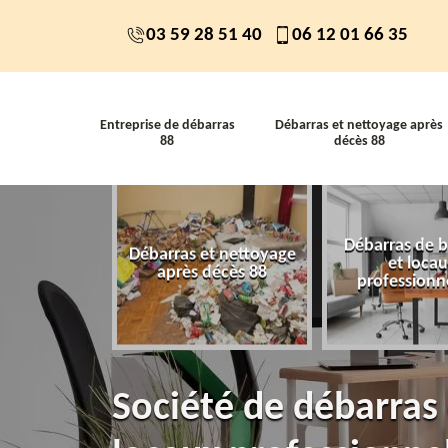
03 59 28 51 40
06 12 01 66 35
Entreprise de débarras
Débarras et nettoyage après
88
décès 88
Débarras de 
 de débarras
Débarras et nettoyage
et loca
88
après décès 88
professionn
Société de débarras