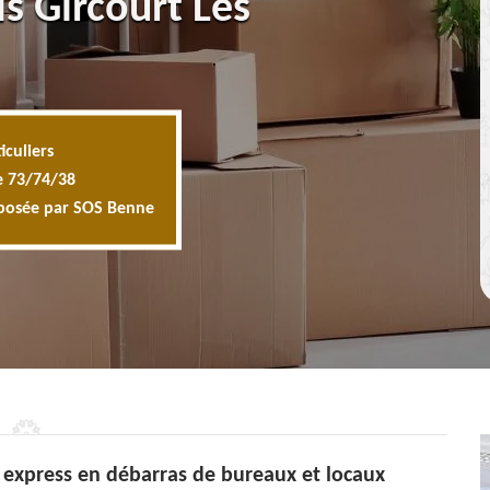
s Gircourt Les
iculiers
e 73/74/38
oposée par SOS Benne
 express en débarras de bureaux et locaux