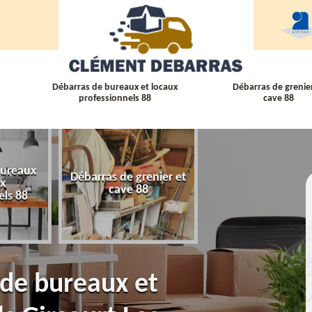
Débarras de bureaux et locaux
Débarras de grenier
professionnels 88
cave 88
bureaux
Débarras de grenier et
Débarras
ux
cave 88
d'appartement 
els 88
 de bureaux et