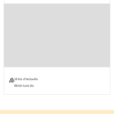
58 Rte d'Herbaville
88100 Saint Die