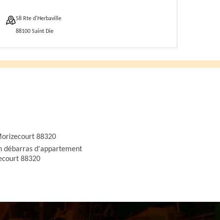
58 Rte d'Herbaville
88100 Saint Die
orizecourt 88320
n débarras d'appartement
ecourt 88320