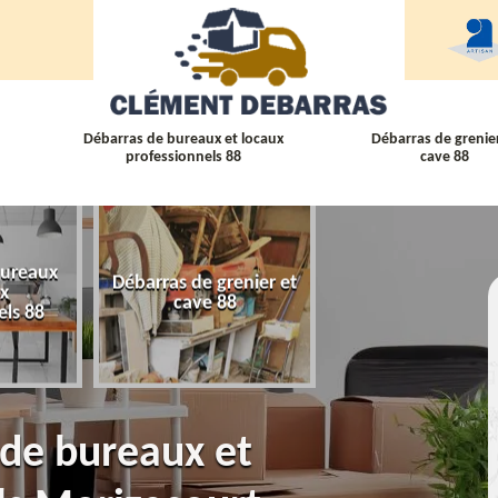
Débarras de bureaux et locaux
Débarras de grenier
professionnels 88
cave 88
bureaux
Débarras de grenier et
Débarras
ux
cave 88
d'appartement 
els 88
 de bureaux et