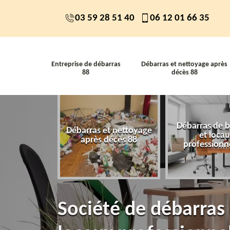
03 59 28 51 40
06 12 01 66 35
Entreprise de débarras
Débarras et nettoyage après
88
décès 88
Débarras de 
 de débarras
Débarras et nettoyage
et loca
88
après décès 88
professionn
Société de débarras