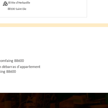
58 Rte d'Herbaville
88100 Saint Die
Domfaing 88600
an débarras d'appartement
ing 88600