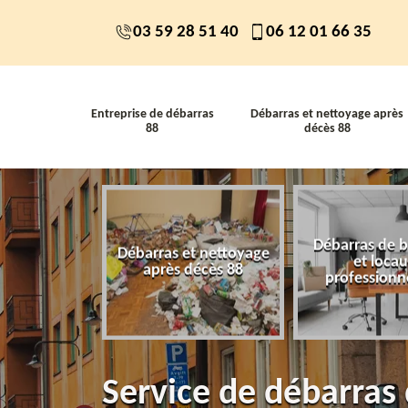
03 59 28 51 40
06 12 01 66 35
Entreprise de débarras
Débarras et nettoyage après
88
décès 88
Débarras de 
 de débarras
Débarras et nettoyage
et loca
88
après décès 88
professionn
Service de débarras