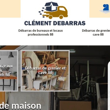
Débarras de bureaux et locaux
Débarras de grenier
professionnels 88
cave 88
bureaux
Débarras de grenier et
Débarras
ux
cave 88
d'appartement 
els 88
 de maison