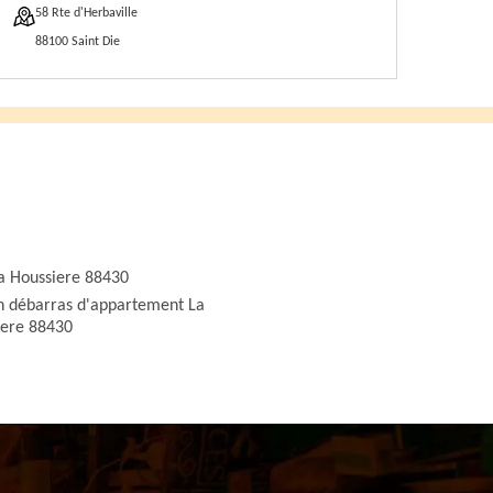
58 Rte d'Herbaville
88100 Saint Die
a Houssiere 88430
n débarras d'appartement La
iere 88430