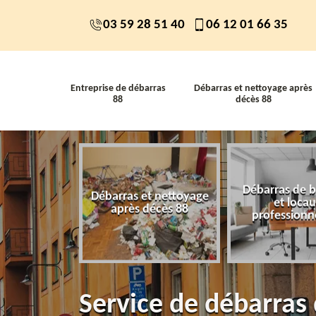
03 59 28 51 40
06 12 01 66 35
Entreprise de débarras
Débarras et nettoyage après
88
décès 88
Débarras de 
 de débarras
Débarras et nettoyage
et loca
88
après décès 88
professionn
Service de débarras