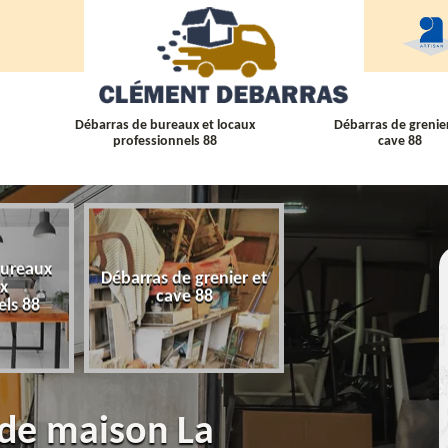
Débarras de bureaux et locaux
Débarras de grenier
professionnels 88
cave 88
bureaux
Débarras de grenier et
Débarras
ux
cave 88
d'appartement 
els 88
 de maison La