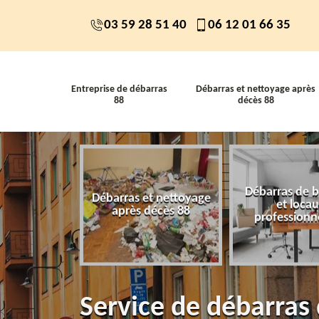
03 59 28 51 40
06 12 01 66 35
Entreprise de débarras
Débarras et nettoyage après
88
décès 88
Débarras de 
 de débarras
Débarras et nettoyage
et loca
88
après décès 88
professionn
Service de débarras