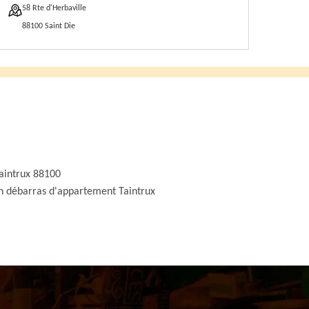
58 Rte d'Herbaville
88100 Saint Die
aintrux 88100
n débarras d'appartement Taintrux