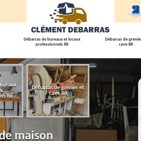
Débarras de bureaux et locaux
Débarras de grenier
professionnels 88
cave 88
bureaux
Débarras de grenier et
Débarras
ux
cave 88
d'appartement 
els 88
 de maison