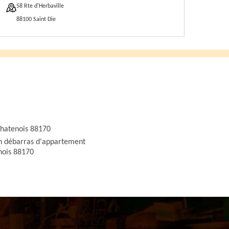
58 Rte d'Herbaville
88100 Saint Die
hatenois 88170
an débarras d'appartement
nois 88170