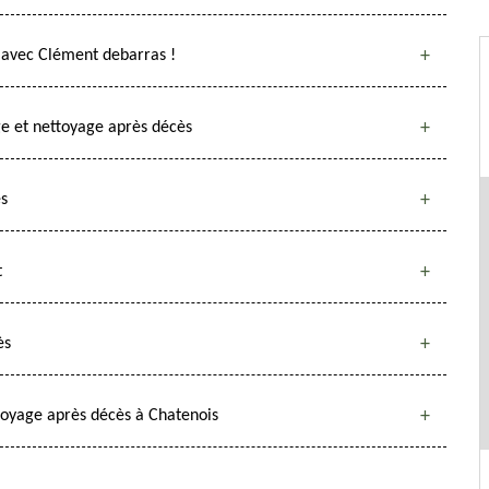
 avec Clément debarras !
e et nettoyage après décès
ès
t
ès
toyage après décès à Chatenois