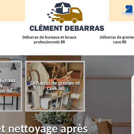
Débarras de bureaux et locaux
Débarras de grenier
professionnels 88
cave 88
bureaux
Débarras de grenier et
Débarras
ux
cave 88
d'appartement 
els 88
et nettoyage après