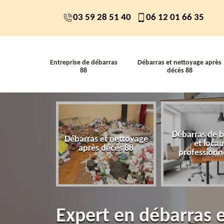
03 59 28 51 40
06 12 01 66 35
Entreprise de débarras
Débarras et nettoyage après
88
décès 88
Débarras de 
 de débarras
Débarras et nettoyage
et loca
88
après décès 88
professionn
Expert en débarras 