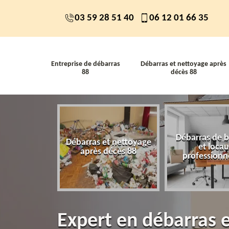
03 59 28 51 40
06 12 01 66 35
Entreprise de débarras
Débarras et nettoyage après
88
décès 88
Débarras de 
 de débarras
Débarras et nettoyage
et loca
88
après décès 88
professionn
Expert en débarras 