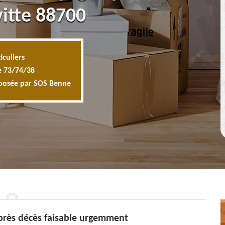
vitte 88700
iculiers
e 73/74/38
oposée par SOS Benne
près décès faisable urgemment