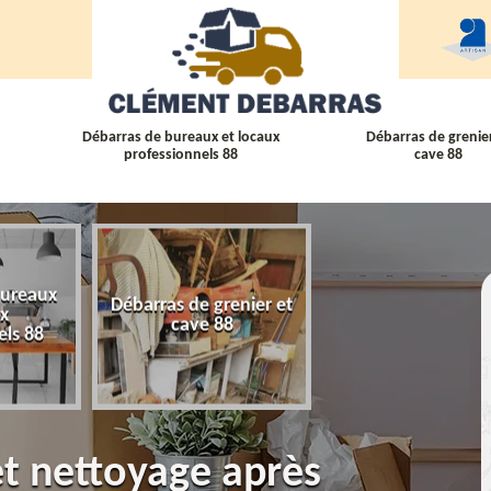
Débarras de bureaux et locaux
Débarras de grenier
professionnels 88
cave 88
bureaux
Débarras de grenier et
Débarras
ux
cave 88
d'appartement 
els 88
et nettoyage après