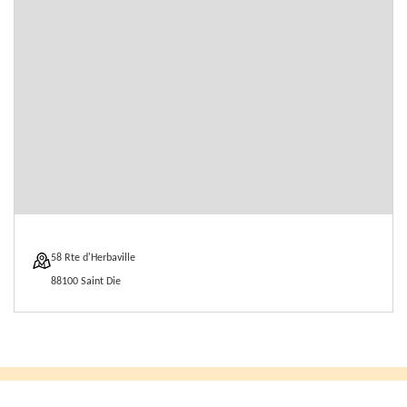
58 Rte d'Herbaville
88100 Saint Die