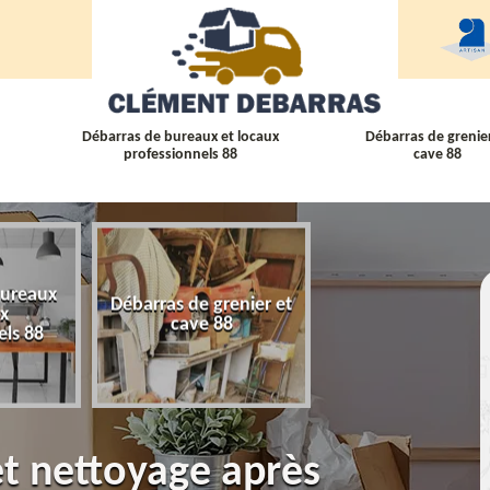
Débarras de bureaux et locaux
Débarras de grenier
professionnels 88
cave 88
bureaux
Débarras de grenier et
Débarras
ux
cave 88
d'appartement 
els 88
et nettoyage après