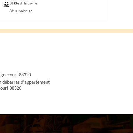
58 Rte d'Herbaville
88100 Saint Die
ignecourt 88320
n débarras d'appartement
court 88320