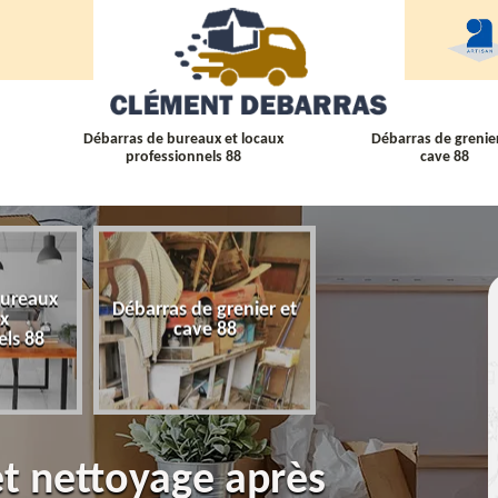
Débarras de bureaux et locaux
Débarras de grenier
professionnels 88
cave 88
bureaux
Débarras de grenier et
Débarras
ux
cave 88
d'appartement 
els 88
et nettoyage après