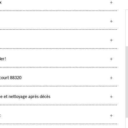
x
der!
ecourt 88320
e et nettoyage après décès
t