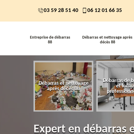
03 59 28 51 40
06 12 01 66 35
Entreprise de débarras
Débarras et nettoyage après
88
décès 88
Débarras de 
 de débarras
Débarras et nettoyage
et loca
88
après décès 88
professionn
Expert en débarras 