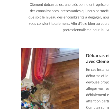
Clément debarras est une très bonne entreprise e
des connaissances intéressantes qui nous permette
que soit le niveau des encombrants à dégager, no
vous convient totalement. Afin d’être bien au coura
professionnalisme pour la liv
Débarras e
avec Cléme
En ces instant
débarras et le
dévouée propos
alléger vos re
déblaiement et
attention part
Comptez sur no