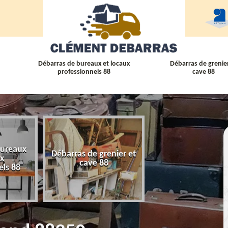
Débarras de bureaux et locaux
Débarras de grenier
professionnels 88
cave 88
bureaux
Débarras de grenier et
Débarras
ux
cave 88
d'appartement 
els 88