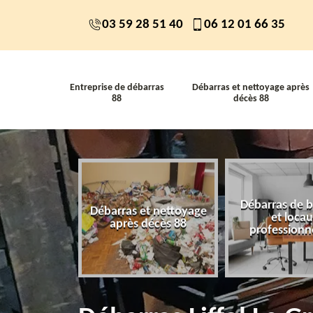
03 59 28 51 40
06 12 01 66 35
Entreprise de débarras
Débarras et nettoyage après
88
décès 88
Débarras de 
 de débarras
Débarras et nettoyage
et loca
88
après décès 88
professionn