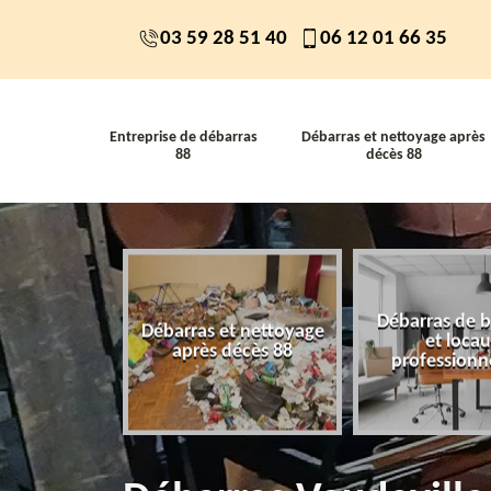
03 59 28 51 40
06 12 01 66 35
Entreprise de débarras
Débarras et nettoyage après
88
décès 88
Débarras de 
 de débarras
Débarras et nettoyage
et loca
88
après décès 88
professionn