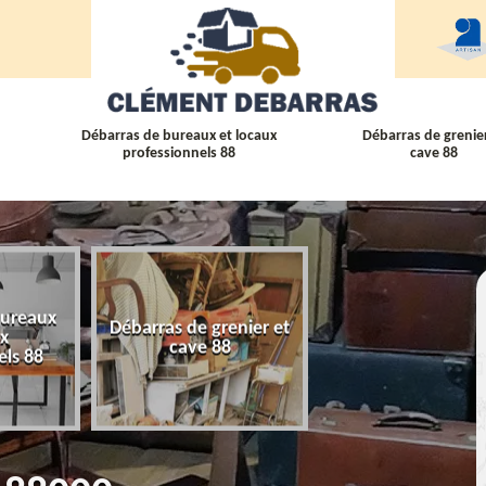
Débarras de bureaux et locaux
Débarras de grenier
professionnels 88
cave 88
bureaux
Débarras de grenier et
Débarras
ux
cave 88
d'appartement 
els 88