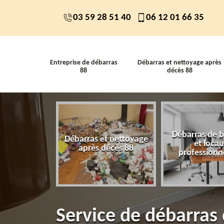
03 59 28 51 40
06 12 01 66 35
Entreprise de débarras
Débarras et nettoyage après
88
décès 88
Débarras de 
 de débarras
Débarras et nettoyage
et loca
88
après décès 88
professionn
Service de débarras