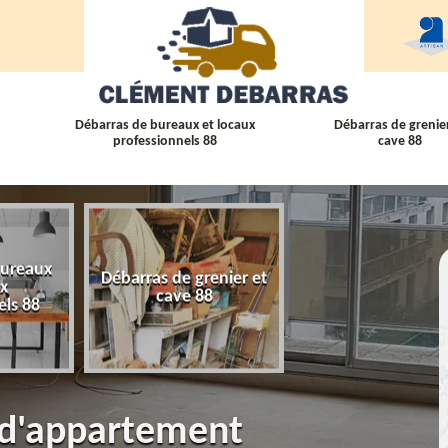
Débarras de bureaux et locaux
Débarras de grenier
professionnels 88
cave 88
bureaux
Débarras de grenier et
Débarras
ux
cave 88
d'appartement 
els 88
 d'appartement