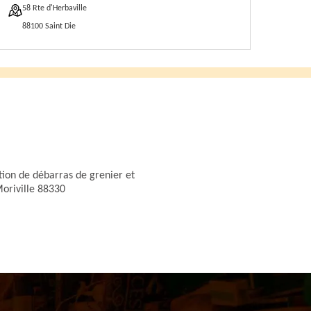
58 Rte d'Herbaville
88100 Saint Die
tion de débarras de grenier et
oriville 88330