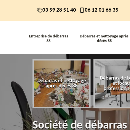
03 59 28 51 40
06 12 01 66 35
Entreprise de débarras
Débarras et nettoyage après
88
décès 88
Débarras de 
 de débarras
Débarras et nettoyage
et loca
88
après décès 88
professionn
Société de débarras