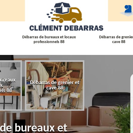
Débarras de bureaux et locaux
Débarras de grenier
professionnels 88
cave 88
bureaux
Débarras de grenier et
Débarras
ux
cave 88
d'appartement 
els 88
 de bureaux et