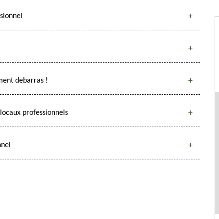
ssionnel
ment debarras !
 locaux professionnels
nnel