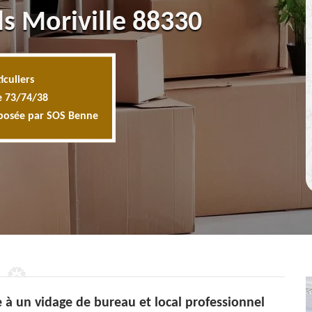
ls Moriville 88330
iculiers
e 73/74/38
oposée par SOS Benne
 à un vidage de bureau et local professionnel