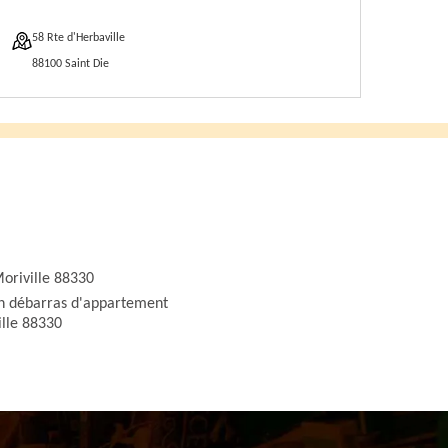
58 Rte d'Herbaville
88100 Saint Die
oriville 88330
an débarras d'appartement
lle 88330