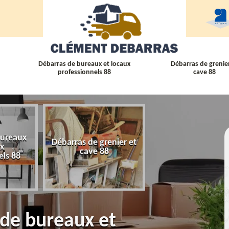
Débarras de bureaux et locaux
Débarras de grenier
professionnels 88
cave 88
bureaux
Débarras de grenier et
Débarras
ux
cave 88
d'appartement 
els 88
 de bureaux et