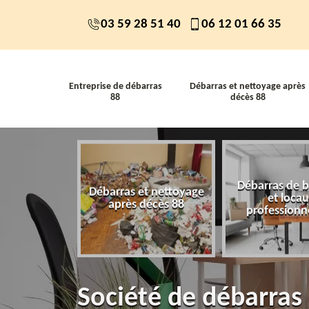
03 59 28 51 40
06 12 01 66 35
Entreprise de débarras
Débarras et nettoyage après
88
décès 88
Débarras de 
 de débarras
Débarras et nettoyage
et loca
88
après décès 88
professionn
Société de débarras