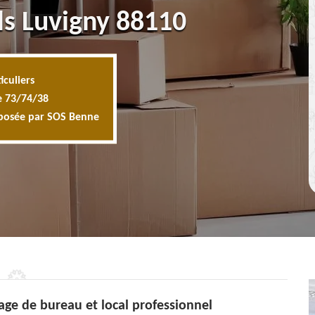
ls Luvigny 88110
iculiers
e 73/74/38
oposée par SOS Benne
ge de bureau et local professionnel