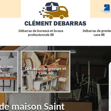
Débarras de bureaux et locaux
Débarras de grenier
professionnels 88
cave 88
bureaux
Débarras de grenier et
Débarras
ux
cave 88
d'appartement 
els 88
 de maison Saint