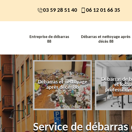
03 59 28 51 40
06 12 01 66 35
Entreprise de débarras
Débarras et nettoyage après
88
décès 88
Débarras de 
 de débarras
Débarras et nettoyage
et loca
88
après décès 88
professionn
Service de débarras