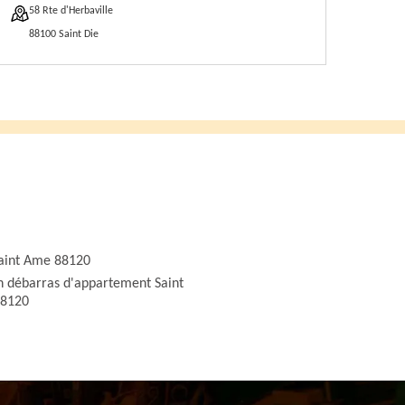
58 Rte d'Herbaville
88100 Saint Die
aint Ame 88120
n débarras d'appartement Saint
8120